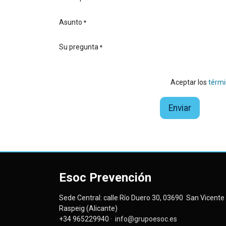
Asunto
*
Su pregunta
*
Aceptar los
térmi
Enviar
Esoc Prevención
Sede Central: calle Río Duero 30, 03690 San Vicente 
Raspeig (Alicante)
+34 965229940 ·
info@grupoesoc.es