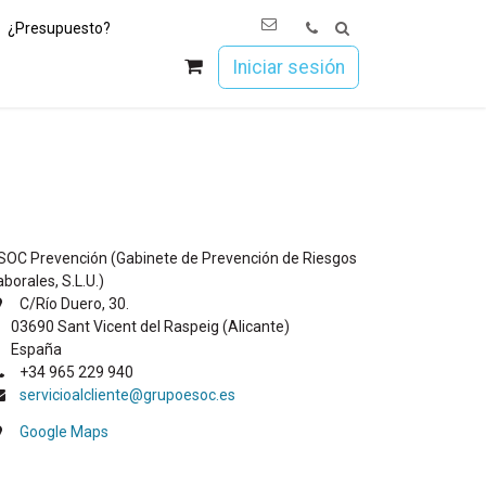
¿Presupuesto?
os
Únete a Esoc
Iniciar sesión
SOC Prevención (Gabinete de Prevención de Riesgos
aborales, S.L.U.)
C/Río Duero, 30.
3690 Sant Vicent del Raspeig (Alicante)
spaña​
+34 965 229 940
servicioalcliente@grupoesoc.es
Google Maps