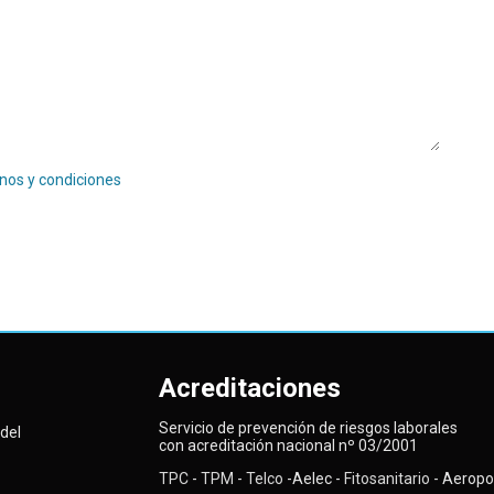
nos y condiciones
Acreditaciones
Servicio de prevención de riesgos laborales
del
con acreditación nacional nº 03/2001
TPC
-
TPM
-
Telco
-Aelec -
Fitosanitario -
Aeropor