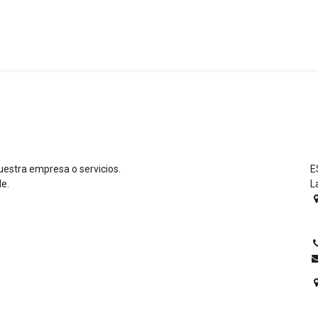
a
Formación
Tienda
Comunicación
Conócen
uestra empresa o servicios.
E
le.
L
0
E