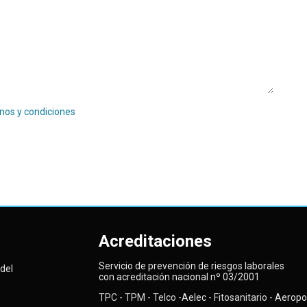
nos y condiciones
Acreditaciones
Servicio de prevención de riesgos laborales
del
con acreditación nacional nº 03/2001
TPC
-
TPM
-
Telco
-Aelec -
Fitosanitario -
Aeropor