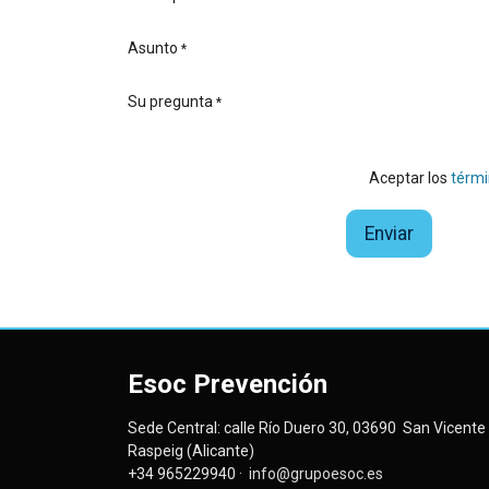
Asunto
*
Su pregunta
*
Aceptar los
térmi
Enviar
Esoc Prevención
Sede Central: calle Río Duero 30, 03690 San Vicente 
Raspeig (Alicante)
+34 965229940 ·
info@grupoesoc.es