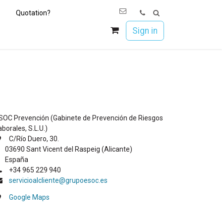
Quotation?
os
Únete a Esoc
Sign in
SOC Prevención (Gabinete de Prevención de Riesgos
aborales, S.L.U.)
C/Río Duero, 30.
3690 Sant Vicent del Raspeig (Alicante)
spaña​
+34 965 229 940
servicioalcliente@grupoesoc.es
Google Maps