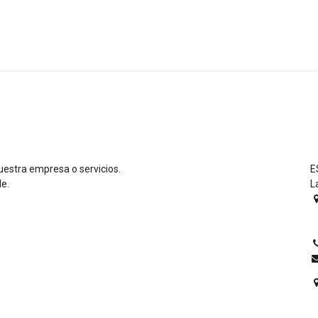
a
Formación
Tienda
Comunicación
Conócen
uestra empresa o servicios.
E
le.
L
0
E