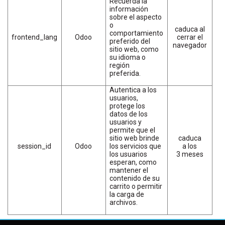
Recuerda la
información
sobre el aspecto
o
caduca al
comportamiento
frontend_lang
Odoo
cerrar el
preferido del
navegador
sitio web, como
su idioma o
región
preferida.
Autentica a los
usuarios,
protege los
datos de los
usuarios y
permite que el
sitio web brinde
caduca
session_id
Odoo
los servicios que
a los
los usuarios
3 meses
esperan, como
mantener el
contenido de su
carrito o permitir
la carga de
archivos.