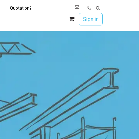
Quotation?
os
Únete a Esoc
Sign in