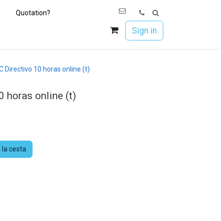
Quotation?
os
Únete a Esoc
Sign in
 Directivo 10 horas online (t)
 horas online (t)
 la cesta