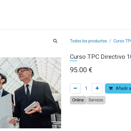
a
Formación
Tienda
Comunicación
Conócen
Todos los productos
Curso TPC
Curso TPC Directivo 10
95.00
€
Añadir a
Online
Servicio