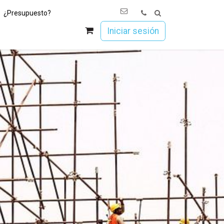
¿Presupuesto?
os
Únete a Esoc
Iniciar sesión