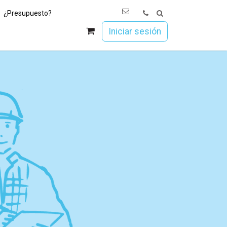
¿Presupuesto?
os
Únete a Esoc
Iniciar sesión