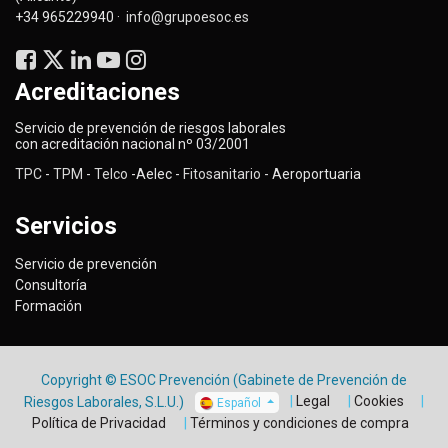
+34 965229940 ·
info@grupoesoc.es
Acreditaciones
Servicio de prevención de riesgos laborales
con acreditación nacional nº 03/2001
TPC
-
TPM
-
Telco
-Aelec -
Fitosanitario -
Aeroportuaria
Servicios
Servicio de prevención
Consultoría
Formación
Copyright © ESOC Prevención (Gabinete de Prevención de
Legal
Cookies
Riesgos Laborales, S.L.U.)
Español
Política de Privacidad
Términos y condiciones de compra