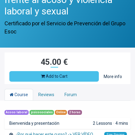
laboral y sexual
Certificado por el Servicio de Prevención del Grupo
Esoc
45.00
€
Add to Cart
More info
Course
Reviews
Forum
Acoso laboral
psicosociales
Online
2 horas
Bienvenida y presentación
2
Lessons
·
4 mins
¿Por qué hacer este curso? -> VER VÍDEO
Free Preview