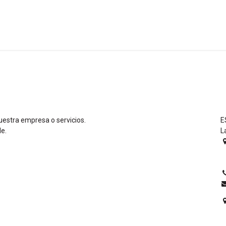
a
Formación
Tienda
Comunicación
Conócen
uestra empresa o servicios.
E
le.
L
0
E