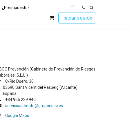
¿Presupuesto?
os
Únete a Esoc
Iniciar sesión
SOC Prevención (Gabinete de Prevención de Riesgos
aborales, S.L.U.)
C/Río Duero, 30.
3690 Sant Vicent del Raspeig (Alicante)
spaña​
+34 965 229 940
servicioalcliente@grupoesoc.es
Google Maps