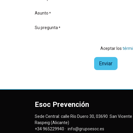
Asunto
*
Su pregunta
*
Aceptar los
térmi
Enviar
Esoc Prevención
Sede Central: calle Río Duero 30, 03690 San Vicente 
Raspeig (Alicante)
+34 965229940 ·
info@grupoesoc.es