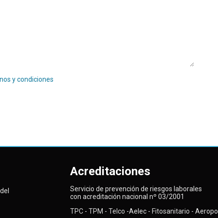
nos y condiciones
Acreditaciones
Servicio de prevención de riesgos laborales
del
con acreditación nacional nº 03/2001
TPC
-
TPM
-
Telco
-Aelec -
Fitosanitario -
Aeropor