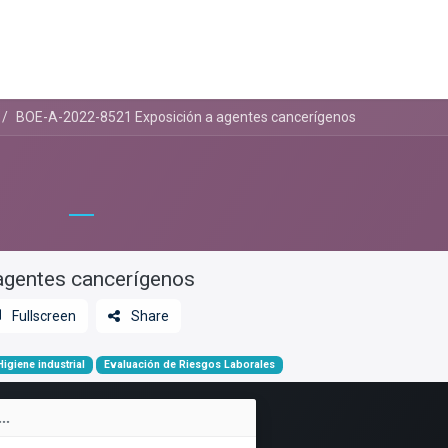
a
Formación
Tienda
Comunicación
Conócen
BOE-A-2022-8521 Exposición a agentes cancerígenos
agentes cancerígenos
Fullscreen
Share
Higiene industrial
Evaluación de Riesgos Laborales