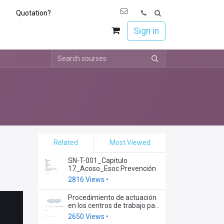
Quotation?
os
Únete a Esoc
Sign in
Related
Most Viewed
SN-T-001_Capitulo
17_Acoso_Esoc Prevención
2816 Views •
Procedimiento de actuación
en los centros de trabajo para
la prevención de contagios
2650 Views •
por coronavirus 20-04-2022