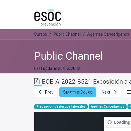
Prevención
Consultorí
Cursos
Public Channel
Agentes Cancerígenos
Public Channel
Last update:
25/05/2022
BOE-A-2022-8521 Exposición a 
Prev
Start this Course
Next
Prevención de riesgos laborales
Agentes Cancerígenos