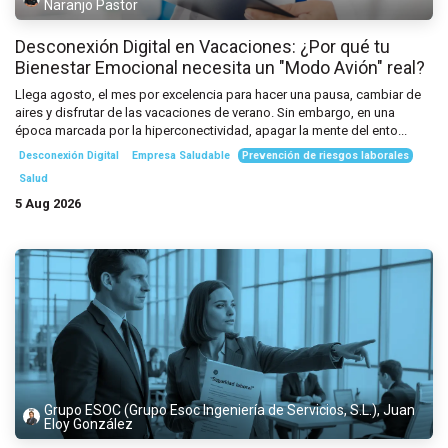
Naranjo Pastor
Desconexión Digital en Vacaciones: ¿Por qué tu
Bienestar Emocional necesita un "Modo Avión" real?
Llega agosto, el mes por excelencia para hacer una pausa, cambiar de
aires y disfrutar de las vacaciones de verano. Sin embargo, en una
época marcada por la hiperconectividad, apagar la mente del ento...
Desconexión Digital
Empresa Saludable
Prevención de riesgos laborales
Salud
5 Aug 2026
Grupo ESOC (Grupo Esoc Ingeniería de Servicios, S.L.), Juan
Eloy González