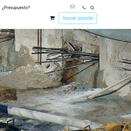
¿Presupuesto?
os
Únete a Esoc
Iniciar sesión