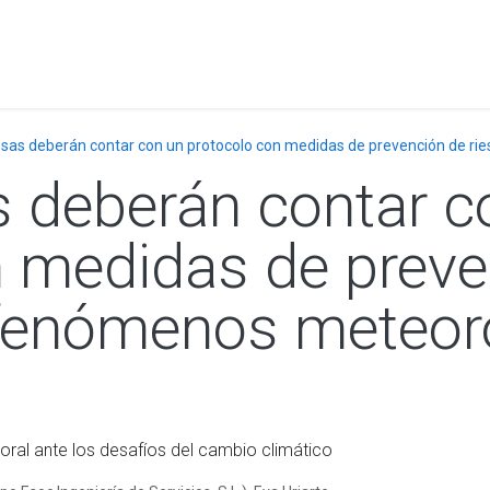
a
Formación
Tienda
Comunicación
Conócen
sas deberán contar con un protocolo con medidas de prevención de r
 deberán contar c
n medidas de preve
 fenómenos meteor
boral ante los desafíos del cambio climático