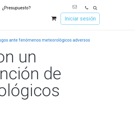
¿Presupuesto?
os
Únete a Esoc
Iniciar sesión
iesgos ante fenómenos meteorológicos adversos
on un
nción de
ológicos