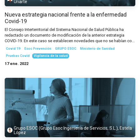
Uriarte
Nueva estrategia nacional frente a la enfermedad
Covid-19
El Consejo Interterritorial del Sistema Nacional de Salud Pública ha
redactado un documento de modificación de la anterior estrategia
COVID-19. En este caso se establecen novedades que no se habían co...
Covid 19
Esoc Prevención
GRUPO ESOC
Ministerio de Sanidad
Pruebas Covid
Vigilancia de la salud
17 ene. 2022
Grupo ESOC (Grupo Esoc Ingeniería de Servicios, S.L.), Estela
López