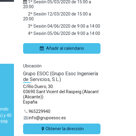
1º Sesión
05/03/2020
de
15:00
a
20:00
2º Sesión
12/03/2020
de
15:00
a
20:00
3º Sesión
04/06/2020
de
9:00
a
14:00
4º Sesión
05/06/2020
de
9:00
a
14:00
Añadir al calendario
Ubicación
Grupo ESOC (Grupo Esoc Ingeniería
de Servicios, S.L.)
C/Río Duero, 30.
03690 Sant Vicent del Raspeig (Alacant
(Alicante))
España
iendo
965229940
) y 40
info@grupoesoc.es
1998.
Obtener la dirección