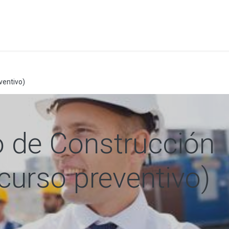
a
Formación
Tienda
Comunicación
Conócen
ventivo)
 de Construcción
curso preventivo)