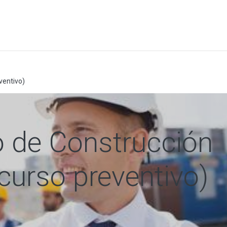
a
Formación
Tienda
Comunicación
Conócen
ventivo)
 de Construcción
curso preventivo)