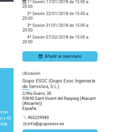
1º Sesión
17/01/2018
de
15:00
a
20:00
2º Sesión
22/01/2018
de
15:00
a
20:00
3º Sesión
31/01/2018
de
15:00
a
20:00
4º Sesión
07/02/2018
de
15:00
a
20:00
Añadir al calendario
Ubicación
Grupo ESOC (Grupo Esoc Ingeniería
de Servicios, S.L.)
C/Río Duero, 30.
03690 Sant Vicent del Raspeig (Alacant
(Alicante))
España
iendo
965229940
) y 40
info@grupoesoc.es
1998.