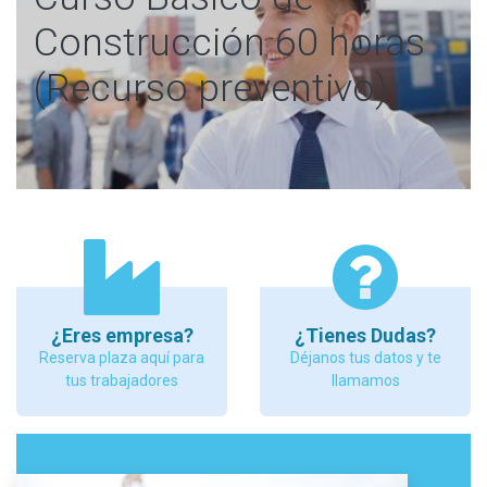
Construcción 60 horas
(Recurso preventivo)
¿Eres empresa?
¿Tienes Dudas?
Reserva plaza aquí para
Déjanos tus datos y te
tus trabajadores
llamamos