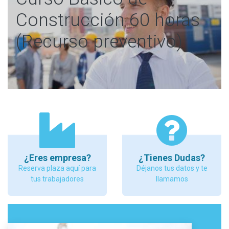
Construcción 60 horas
(Recurso preventivo)
¿Eres empresa?
¿Tienes Dudas?
Reserva plaza aquí para
Déjanos tus datos y te
tus trabajadores
llamamos