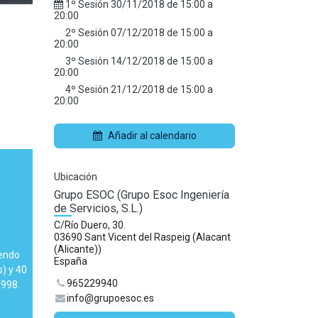
1º Sesión
30/11/2018
de
15:00
a
20:00
2º Sesión
07/12/2018
de
15:00
a
20:00
3º Sesión
14/12/2018
de
15:00
a
20:00
4º Sesión
21/12/2018
de
15:00
a
20:00
Añadir al calendario
Ubicación
Grupo ESOC (Grupo Esoc Ingeniería
de Servicios, S.L.)
C/Río Duero, 30.
03690 Sant Vicent del Raspeig (Alacant
(Alicante))
iendo
España
) y 40
965229940
1998.
info@grupoesoc.es