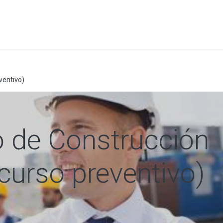
a
Formación
Tienda
Comunicación
Conócen
ventivo)
 de Construcción
curso preventivo)