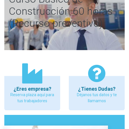
Construcción 60 horas
(Recurso preventivo)
¿Eres empresa?
¿Tienes Dudas?
Reserva plaza aquí para
Déjanos tus datos y te
tus trabajadores
llamamos