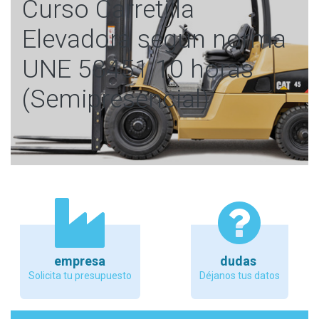
Curso Carretilla
Elevadora según norma
UNE 58451 10 horas
(Semipresencial)
empresa
dudas
Solicita tu presupuesto
Déjanos tus datos