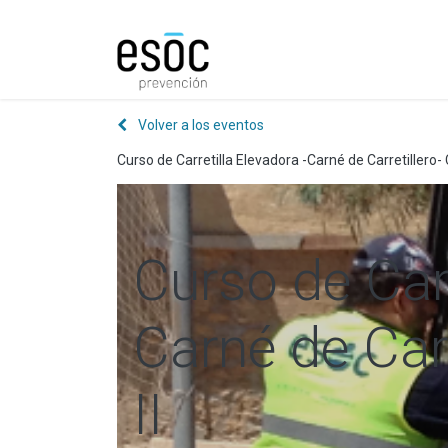
Prevención
Consultorí
Volver a los eventos
Curso de Carretilla Elevadora -Carné de Carretillero- 
Curso de Carr
Carné de Carr
II