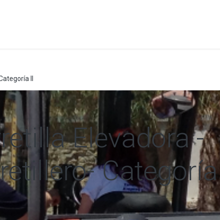
a
Formación
Tienda
Comunicación
Conócen
Categoría II
etilla Elevadora -
etillero- Categoría