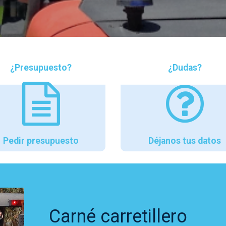
¿Presupuesto?
¿Dudas?
Pedir presupuesto
Déjanos tus datos
Carné carretillero