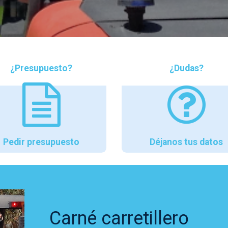
¿Presupuesto?
¿Dudas?
Pedir presupuesto
Déjanos tus datos
Carné carretillero