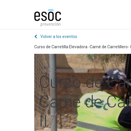
Prevención
Consultorí
Volver a los eventos
Curso de Carretilla Elevadora -Carné de Carretillero- 
Curso de Carr
Carné de Carr
II