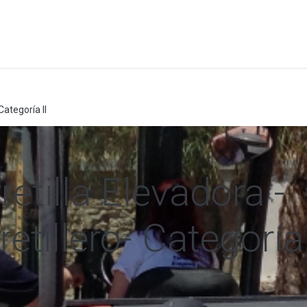
a
Formación
Tienda
Comunicación
Conócen
Categoría II
etilla Elevadora -
etillero- Categoría