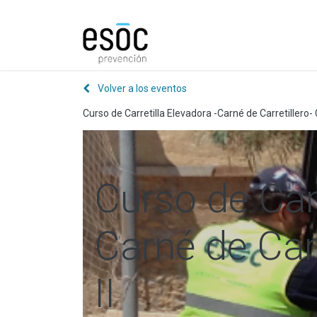
Prevención
Consultorí
Volver a los eventos
Curso de Carretilla Elevadora -Carné de Carretillero- 
Curso de Carr
Carné de Carr
II