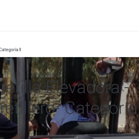
a
Formación
Tienda
Comunicación
Conócen
Categoría II
etilla Elevadora -
etillero- Categoría