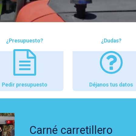
¿Presupuesto?
¿Dudas?
Pedir presupuesto
Déjanos tus datos
Carné carretillero