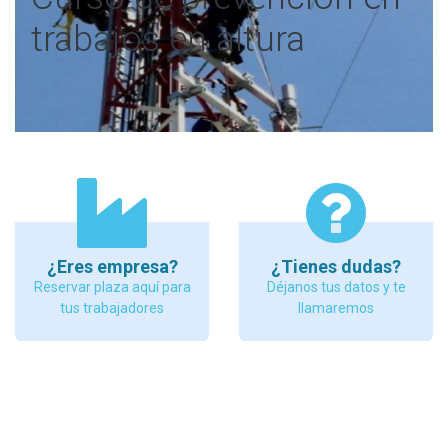
trabajos en altura
¿Eres empresa?
¿Tienes dudas?
Reservar plaza aquí para
Déjanos tus datos y te
tus trabajadores
llamaremos
TRAE al curso tu propio equipo de altura y además
de enseñarte a trabajar con él, te diremos si es el
adecuado para el trabajo que realizas o pretendes