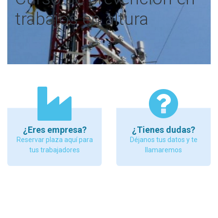
trabajos en altura
¿Eres empresa?
¿Tienes dudas?
Reservar plaza aquí para
Déjanos tus datos y te
tus trabajadores
llamaremos
TRAE al curso tu propio equipo de altura y además
de enseñarte a trabajar con él, te diremos si es el
adecuado para el trabajo que realizas o pretendes