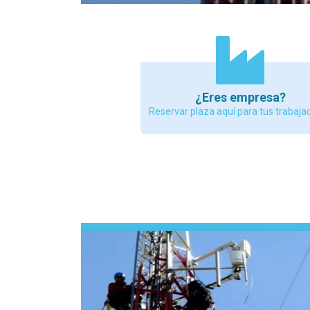
¿Eres empresa?
Reservar plaza aquí para tus trabaja
TRAE al curso tu propio equipo de altura
adecuado para el t