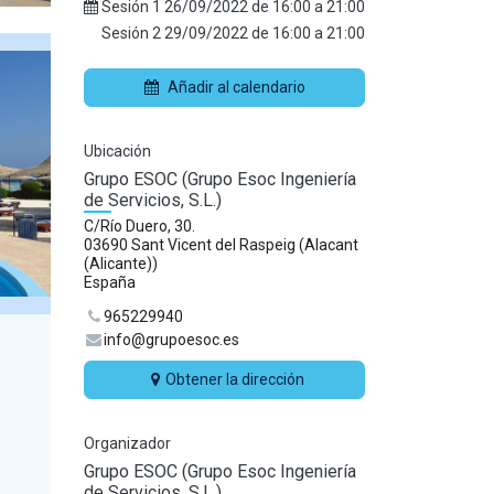
Sesión 1
26/09/2022
de
16:00
a
21:00
Sesión 2
29/09/2022
de
16:00
a
21:00
Añadir al calendario
Ubicación
Grupo ESOC (Grupo Esoc Ingeniería
de Servicios, S.L.)
C/Río Duero, 30.
03690 Sant Vicent del Raspeig (Alacant
(Alicante))
España
965229940
info@grupoesoc.es
Obtener la dirección
Organizador
Grupo ESOC (Grupo Esoc Ingeniería
de Servicios, S.L.)