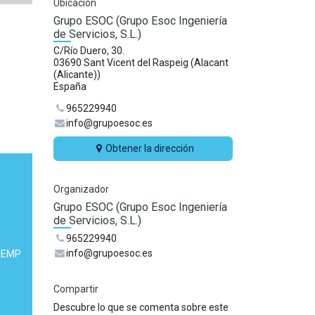
Ubicación
Grupo ESOC (Grupo Esoc Ingeniería
de Servicios, S.L.)
C/Río Duero, 30.
03690 Sant Vicent del Raspeig (Alacant
(Alicante))
España
965229940
info@grupoesoc.es
Obtener la dirección
Organizador
Grupo ESOC (Grupo Esoc Ingeniería
de Servicios, S.L.)
965229940
info@grupoesoc.es
 PEMP
Compartir
Descubre lo que se comenta sobre este