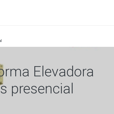
a
Formación
Tienda
Comunicación
Conócen
al
forma Elevadora
s presencial