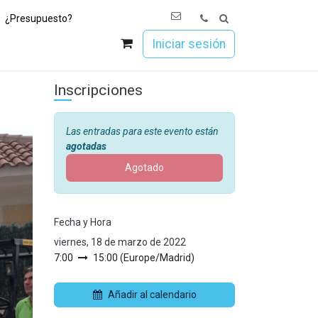
¿Presupuesto?
os
Únete a Esoc
Iniciar sesión
Inscripciones
Las entradas para este evento están
agotadas
Agotado
Fecha y Hora
viernes, 18 de marzo de 2022
7:00
15:00
(
Europe/Madrid
)
Añadir al calendario