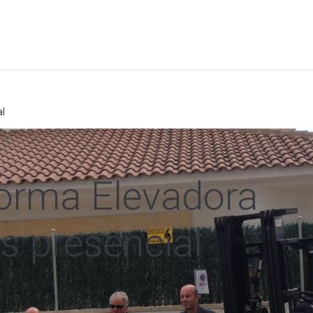
a
Formación
Tienda
Comunicación
Conócen
al
forma Elevadora
s presencial