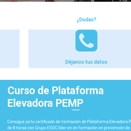
¿Dudas?
Déjanos tus datos
Curso de Plataforma
Elevadora PEMP
Consigue ya tu certificado de formación de Plataforma Elevadora
de 8 horas con Grupo ESOC líder en en formación en prevención de