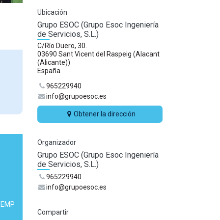
Ubicación
Grupo ESOC (Grupo Esoc Ingeniería
de Servicios, S.L.)
C/Río Duero, 30.
03690 Sant Vicent del Raspeig (Alacant
(Alicante))
España
965229940
info@grupoesoc.es
Obtener la dirección
Organizador
Grupo ESOC (Grupo Esoc Ingeniería
de Servicios, S.L.)
965229940
info@grupoesoc.es
 PEMP
Compartir