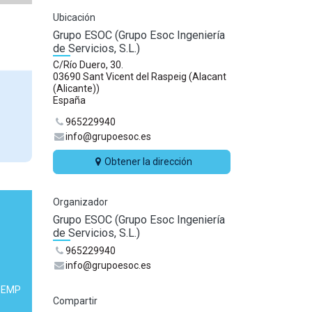
Ubicación
Grupo ESOC (Grupo Esoc Ingeniería
de Servicios, S.L.)
C/Río Duero, 30.
03690 Sant Vicent del Raspeig (Alacant
(Alicante))
España
965229940
info@grupoesoc.es
Obtener la dirección
Organizador
Grupo ESOC (Grupo Esoc Ingeniería
de Servicios, S.L.)
965229940
info@grupoesoc.es
 PEMP
Compartir