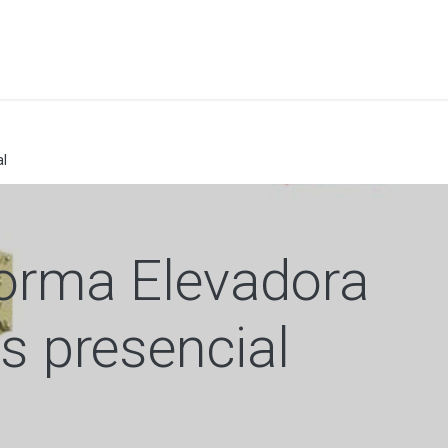
a
Formación
Tienda
Comunicación
Conócen
al
forma Elevadora
s presencial