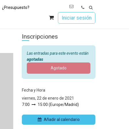
¿Presupuesto?
os
Únete a Esoc
Iniciar sesión
Inscripciones
Las entradas para este evento están
agotadas
Agotado
Fecha y Hora
viernes, 22 de enero de 2021
7:00
15:00
(
Europe/Madrid
)
Añadir al calendario