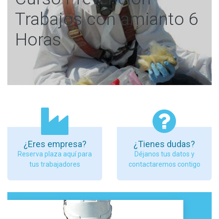
Trabajos con amianto 6
Horas
¿Eres empresa?
¿Tienes dudas?
Reserva plaza aquí para
Déjanos tus datos y
tus trabajadores
contactaremos contigo