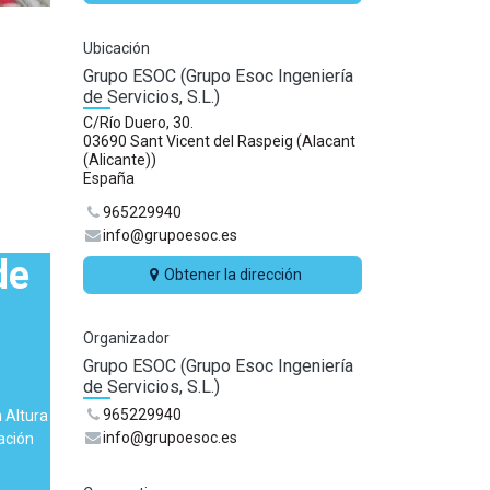
Ubicación
Grupo ESOC (Grupo Esoc Ingeniería
de Servicios, S.L.)
C/Río Duero, 30.
03690 Sant Vicent del Raspeig (Alacant
(Alicante))
España
965229940
info@grupoesoc.es
de
Obtener la dirección
Organizador
Grupo ESOC (Grupo Esoc Ingeniería
de Servicios, S.L.)
965229940
 Altura
info@grupoesoc.es
ación