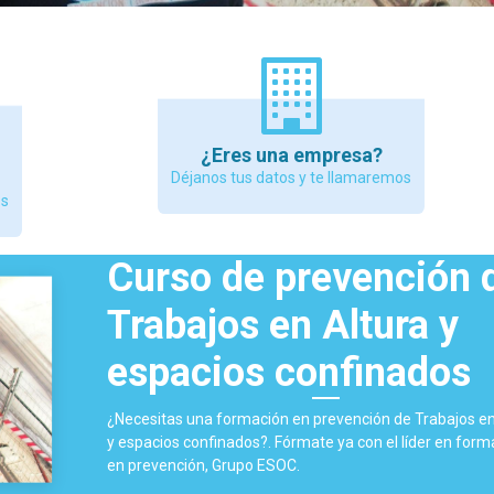
¿Eres una empresa?
Déjanos tus datos y te llamaremos
os
Curso de prevención 
Trabajos en Altura y
espacios confinados
¿Necesitas una formación en prevención de Trabajos en
y espacios confinados?. Fórmate ya con el líder en form
en prevención, Grupo ESOC.