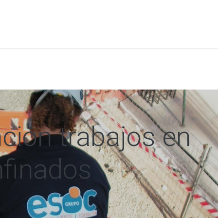
a
Formación
Tienda
Comunicación
Conócen
ción trabajos en
nfinados