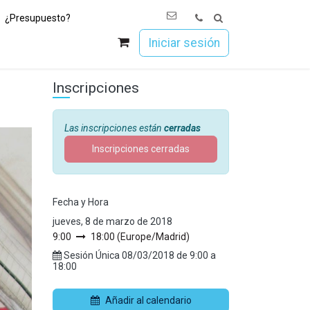
¿Presupuesto?
os
Únete a Esoc
Iniciar sesión
Inscripciones
Las inscripciones están
cerradas
Inscripciones cerradas
Fecha y Hora
jueves, 8 de marzo de 2018
9:00
18:00
(
Europe/Madrid
)
Sesión Única
08/03/2018
de
9:00
a
18:00
Añadir al calendario