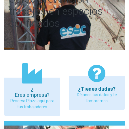
trabajos en espacios
confinados
¿
¿Tienes dudas?
Eres empresa?
Déjanos tus datos y te
Reserva Plaza aquí para
llamaremos
tus trabajadores