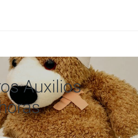
a
Formación
Tienda
Comunicación
Conócen
os Auxilios
 horas