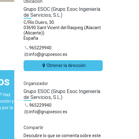
Ubicación
Grupo ESOC (Grupo Esoc Ingeniería
de Servicios, S.L.)
C/Río Duero, 30.
03690 Sant Vicent del Raspeig (Alacant
(Alicante))
España
965229940
info@grupoesoc.es
Obtener la dirección
ios
Organizador
Grupo ESOC (Grupo Esoc Ingeniería
C? Haz
de Servicios, S.L.)
cción y
965229940
 por la
info@grupoesoc.es
Compartir
Descubre lo que se comenta sobre este