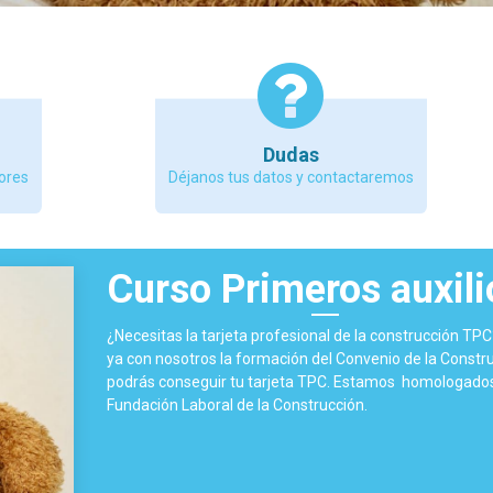
Dudas
ores
Déjanos tus datos y contactaremos
Curso Primeros auxil
¿Necesitas la tarjeta profesional de la construcción TP
ya con nosotros la formación del Convenio de la Constru
podrás conseguir tu tarjeta TPC. Estamos homologados
Fundación Laboral de la Construcción.