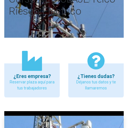
Riesgo Eléctrico
¿Eres empresa?
¿Tienes dudas?
Reservar plaza aquí para
Déjanos tus datos y te
tus trabajadores
llamaremos