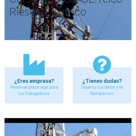
Riesgo Eléctrico
¿Eres empresa?
¿Tienes dudas?
Reservar plaza aquí para
Déjanos tus datos y te
tus trabajadores
llamaremos