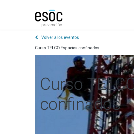
Prevención
Consultorí
Volver a los eventos
Curso TELCO Espacios confinados
Curso TELCO
confinados