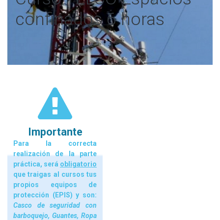
confinados 6 horas
Importante
Para la correcta
realización de la parte
práctica, será
obligatorio
que traigas al cursos tus
propios equipos de
protección (EPIS) y son:
Casco de seguridad con
barboquejo, Guantes, Ropa