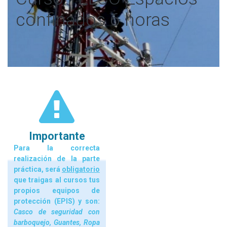
confinados 6 horas
Importante
Para la correcta
realización de la parte
práctica, será
obligatorio
que traigas al cursos tus
propios equipos de
protección (EPIS) y son:
Casco de seguridad con
barboquejo, Guantes, Ropa