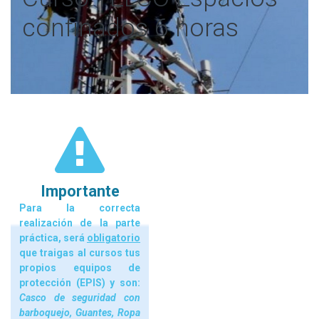
confinados 6 horas
Importante
Para la correcta
realización de la parte
práctica, será
obligatorio
que traigas al cursos tus
propios equipos de
protección (EPIS) y son:
Casco de seguridad con
barboquejo, Guantes, Ropa