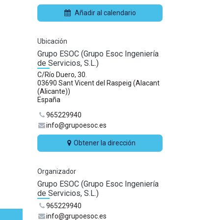
Añadir al calendario
Ubicación
Grupo ESOC (Grupo Esoc Ingeniería
de Servicios, S.L.)
C/Río Duero, 30.
03690 Sant Vicent del Raspeig (Alacant
(Alicante))
España
965229940
info@grupoesoc.es
Obtener la dirección
Organizador
Grupo ESOC (Grupo Esoc Ingeniería
de Servicios, S.L.)
965229940
info@grupoesoc.es