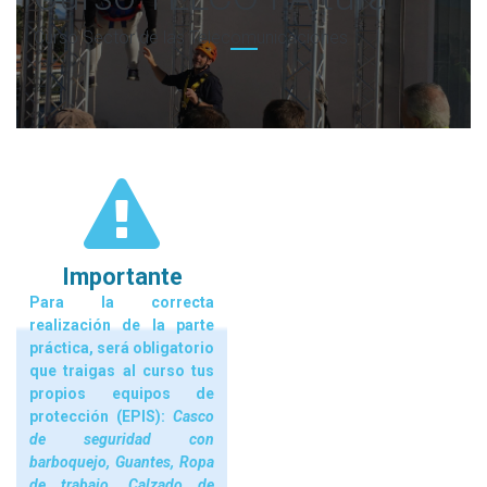
Curso Sector de las Telecomunicaciones
Importante
Para la correcta
realización de la parte
práctica, será obligatorio
que traigas al curso tus
propios equipos de
protección (EPIS):
Casco
de seguridad con
barboquejo, Guantes, Ropa
de trabajo, Calzado de