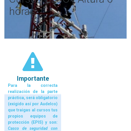
horas
Importante
Para la correcta
realización de la parte
práctica, será obligatorio
(exigido así por Audelco)
que traigas al cursos tus
propios equipos de
protección (EPIS) y son:
Casco de seguridad con