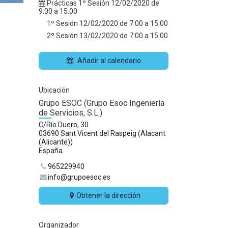
Prácticas 1º Sesión
12/02/2020
de
9:00
a
15:00
1º Sesión
12/02/2020
de
7:00
a
15:00
2º Sesión
13/02/2020
de
7:00
a
15:00
Añadir al calendario
Ubicación
Grupo ESOC (Grupo Esoc Ingeniería
de Servicios, S.L.)
C/Río Duero, 30.
03690 Sant Vicent del Raspeig (Alacant
(Alicante))
España
965229940
info@grupoesoc.es
Obtener la dirección
Organizador