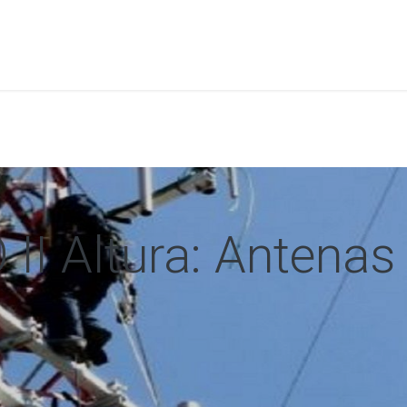
a
Formación
Tienda
Comunicación
Conócen
II Altura: Antenas