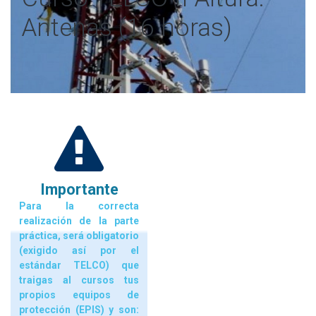
Antenas (16 horas)
Importante
Para la correcta
realización de la parte
práctica, será obligatorio
(exigido así por el
estándar TELCO) que
traigas al cursos tus
propios equipos de
protección (EPIS) y son: