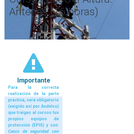
Antenas (16 horas)
Importante
Para la correcta
realización de la parte
práctica, será obligatorio
(exigido así por Audelco)
que traigas al cursos tus
propios equipos de
protección (EPIS) y son:
Casco de seguridad con