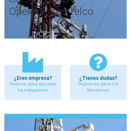
Operaciones Telco
¿Eres empresa?
¿Tienes dudas?
Reservar plaza aquí para
Déjanos tus datos y te
tus trabajadores
llamaremos