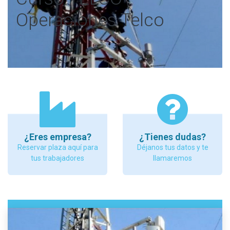
Operaciones Telco
¿Eres empresa?
¿Tienes dudas?
Reservar plaza aquí para
Déjanos tus datos y te
tus trabajadores
llamaremos